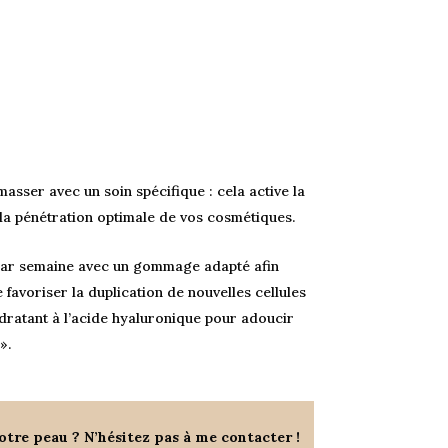
asser avec un soin spécifique : cela active la
 la pénétration optimale de vos cosmétiques.
s par semaine avec un gommage adapté afin
e favoriser la duplication de nouvelles cellules
dratant à l’acide hyaluronique pour adoucir
».
otre peau ? N’hésitez pas à me contacter !