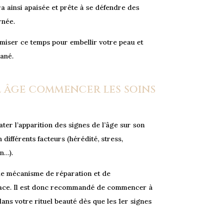
a ainsi apaisée et prête à se défendre des
rnée.
imiser ce temps pour embellir votre peau et
tané.
l âge commencer les soins
er l’apparition des signes de l’âge sur son
 différents facteurs (hérédité, stress,
n…).
 le mécanisme de réparation et de
cace. Il est donc recommandé de commencer à
ans votre rituel beauté dès que les 1er signes