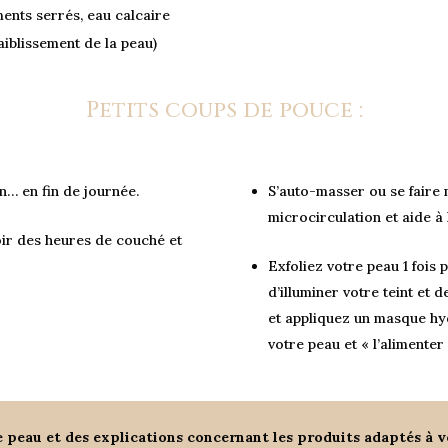
ments serrés, eau calcaire
faiblissement de la peau)
Petits coups de pouce :
on… en fin de journée.
S’auto-masser ou se faire m
microcirculation et aide à
oir des heures de couché et
Exfoliez votre peau 1 foi
d’illuminer votre teint et d
et appliquez un masque hy
votre peau et « l’alimenter 
 peau et des explications concernant les produits adaptés à v