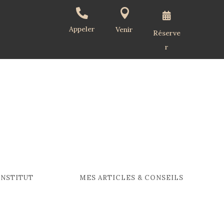



Appeler
Venir
Réserve
r
INSTITUT
MES ARTICLES & CONSEILS