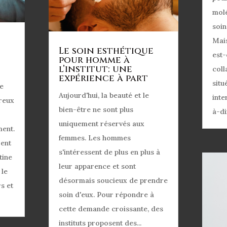
molé
soin
Mais
Le soin esthétique
est-
pour homme à
l’institut: une
coll
expérience à part
situ
e
Aujourd'hui, la beauté et le
inte
reux
bien-être ne sont plus
à-di
uniquement réservés aux
ent.
femmes. Les hommes
ent
s'intéressent de plus en plus à
tine
leur apparence et sont
 le
désormais soucieux de prendre
s et
soin d'eux. Pour répondre à
cette demande croissante, des
instituts proposent des...