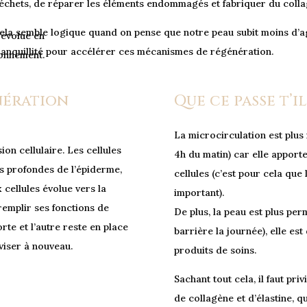
échets, de réparer les éléments endommagés et fabriquer du colla
ela semble logique quand on pense que notre peau subit moins d’ag
 évolue en
ranquillité pour accélérer ces mécanismes de régénération.
onnement.
nération
Que ce passe t’i
La microcirculation est plus 
on cellulaire. Les cellules
4h du matin) car elle apporte
s profondes de l’épiderme,
cellules (c’est pour cela que
x cellules évolue vers la
important).
 remplir ses fonctions de
De plus, la peau est plus per
rte et l’autre reste en place
barrière la journée), elle es
viser à nouveau.
produits de soins.
Sachant tout cela, il faut pri
de collagène et d’élastine, q