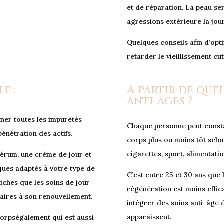
et de réparation. La peau ser
agressions extérieure la jou
Quelques conseils afin d’opt
retarder le vieillissement cu
e :
A partir de que
anti-âges ?
iner toutes les impuretés
Chaque personne peut constat
énétration des actifs.
corps plus ou moins tôt selon
cigarettes, sport, alimentatio
érum, une crème de jour et
ques adaptés à votre type de
C’est entre 25 et 30 ans que
riches que les soins de jour
régénération est moins effi
saires à son renouvellement.
intégrer des soins anti-âge d
apparaissent.
 corpségalement qui est aussi