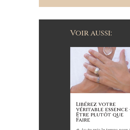
Voir aussi:
Libérez votre
véritable essence 
Être plutôt que
Faire
🫵 As-tu pris le temps pour 