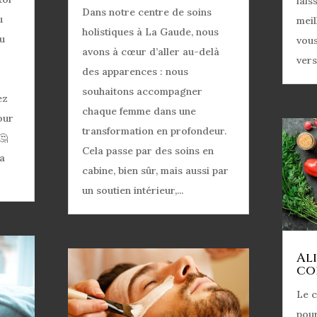
lais
Dans notre centre de soins
u
mei
holistiques à La Gaude, nous
du
vou
avons à cœur d’aller au-delà
vers
des apparences : nous
souhaitons accompagner
ez
chaque femme dans une
our
transformation en profondeur.
🤔
Cela passe par des soins en
la
cabine, bien sûr, mais aussi par
un soutien intérieur,...
Al
co
Le c
pour