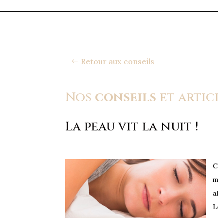
Retour aux conseils
Nos
conseils
et artic
La peau vit la nuit !
C
m
a
L