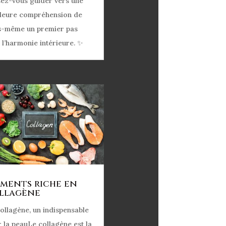
sez-vous guider vers une
lleure compréhension de
s-même un premier pas
 l’harmonie intérieure. ✨
iments riche en
llagène
ollagène, un indispensable
 la peauLe collagène est la